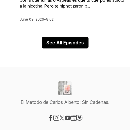
por la que fumas o vapeas es que tu cuerpo es adicto
a la nicotina. Pero te hipnotizaron p...
June 09, 2026
•
8:02
See All Episodes
El Método de Carlos Alberto: Sin Cadenas.
Visit our Facebook page
Visit our Instagram page
Visit our X-com page
Visit our YouTube page
Visit our Website page
Visit our Donation page